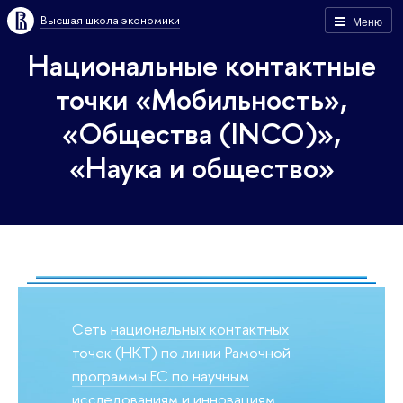
Высшая школа экономики
Меню
Национальные контактные
точки «Мобильность»,
«Общества (INCO)»,
«Наука и общество»
Cеть
национальных контактных
точек (НКТ)
по линии
Рамочной
программы ЕС по научным
исследованиям и инновациям