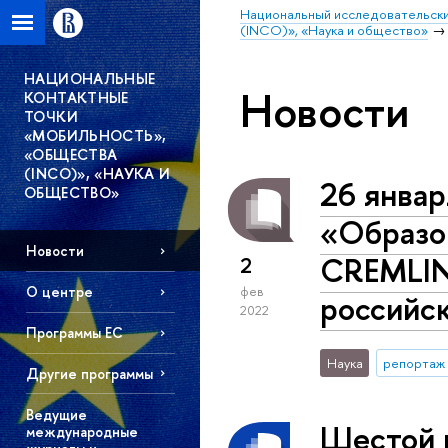
Национальный исследовательски
(INCO)», «Наука и общество»
НАЦИОНАЛЬНЫЕ
Новости
КОНТАКТНЫЕ
ТОЧКИ
«МОБИЛЬНОСТЬ»,
«ОБЩЕСТВА
(INCO)», «НАУКА И
26 январ
ОБЩЕСТВО»
«Образо
Новости
СREMLIN
2
О центре
фев
российс
2022
Программы EC
Наука
репортаж 
Другие программы
Ведущие
Шестой 
международные