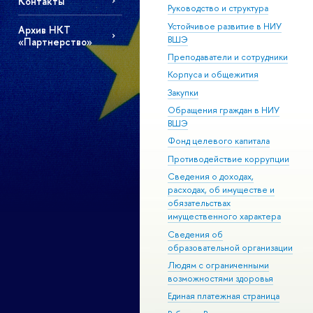
Контакты
Руководство и структура
Устойчивое развитие в НИУ
Архив НКТ
ВШЭ
«Партнерство»
Преподаватели и сотрудники
Корпуса и общежития
Закупки
Обращения граждан в НИУ
ВШЭ
Фонд целевого капитала
Противодействие коррупции
Сведения о доходах,
расходах, об имуществе и
обязательствах
имущественного характера
Сведения об
образовательной организации
Людям с ограниченными
возможностями здоровья
Единая платежная страница