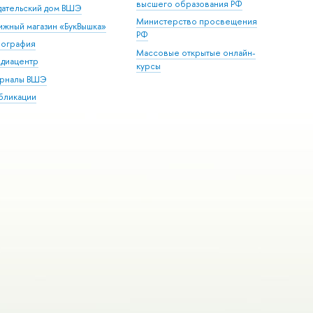
высшего образования РФ
дательский дом ВШЭ
Министерство просвещения
ижный магазин «БукВышка»
РФ
пография
Массовые открытые онлайн-
диацентр
курсы
рналы ВШЭ
бликации