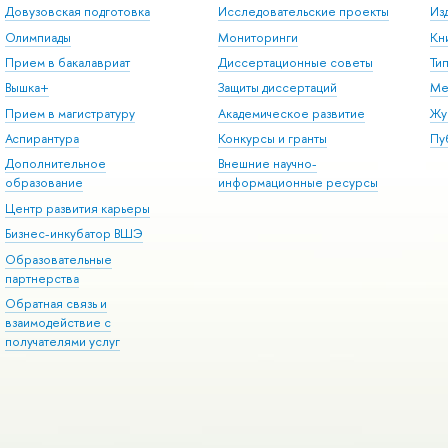
Довузовская подготовка
Исследовательские проекты
Из
Олимпиады
Мониторинги
Кн
Прием в бакалавриат
Диссертационные советы
Ти
Вышка+
Защиты диссертаций
Ме
Прием в магистратуру
Академическое развитие
Жу
Аспирантура
Конкурсы и гранты
Пу
Дополнительное
Внешние научно-
образование
информационные ресурсы
Центр развития карьеры
Бизнес-инкубатор ВШЭ
Образовательные
партнерства
Обратная связь и
взаимодействие с
получателями услуг