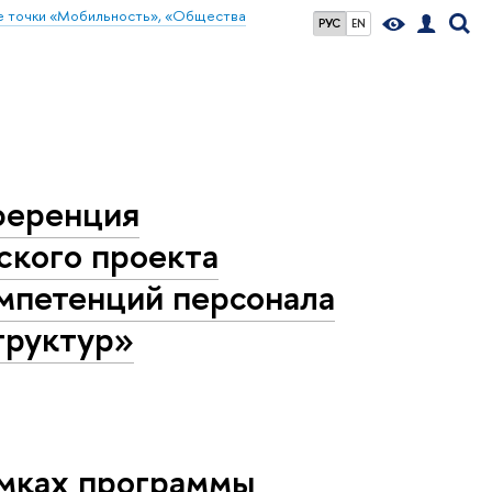
е точки «Мобильность», «Общества
РУС
EN
нференция
ского проекта
мпетенций персонала
труктур»
амках программы