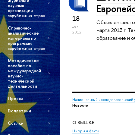
журналы и
Европейс
научные
организации
зарубежных стран
18
Объявлен шестой
дек
Справочно-
марта 2013 г. Т
2012
аналитические
образование и 
материалы по
программам
зарубежных стран
Методическое
пособие по
международной
научно-
технической
деятельности
Пресса
Национальный исследовательский 
Новости
Бюллетени
О ВЫШКЕ
Ссылки
Цифры и факты